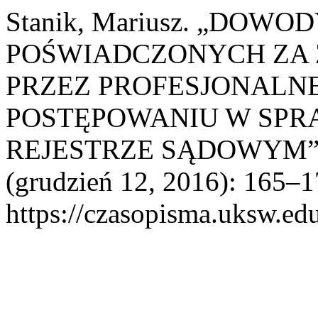
Stanik, Mariusz. „DO
POŚWIADCZONYCH ZA 
PRZEZ PROFESJONALN
POSTĘPOWANIU W SPR
REJESTRZE SĄDOWYM”
(grudzień 12, 2016): 165–17
https://czasopisma.uksw.edu