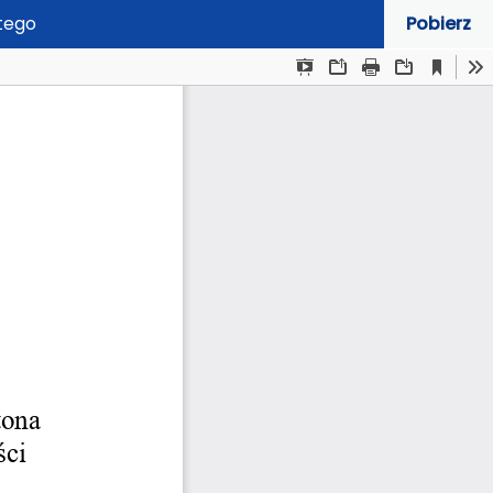
stego
Pobierz