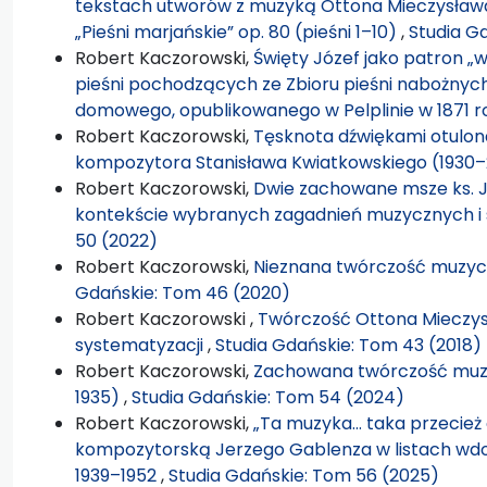
tekstach utworów z muzyką Ottona Mieczysława
„Pieśni marjańskie” op. 80 (pieśni 1–10)
,
Studia G
Robert Kaczorowski,
Święty Józef jako patron „w
pieśni pochodzących ze Zbioru pieśni nabożnych 
domowego, opublikowanego w Pelplinie w 1871 
Robert Kaczorowski,
Tęsknota dźwiękami otulona
kompozytora Stanisława Kwiatkowskiego (1930
Robert Kaczorowski,
Dwie zachowane msze ks. J
kontekście wybranych zagadnień muzycznych 
50 (2022)
Robert Kaczorowski,
Nieznana twórczość muzyc
Gdańskie: Tom 46 (2020)
Robert Kaczorowski ,
Twórczość Ottona Mieczys
systematyzacji
,
Studia Gdańskie: Tom 43 (2018)
Robert Kaczorowski,
Zachowana twórczość muzyc
1935)
,
Studia Gdańskie: Tom 54 (2024)
Robert Kaczorowski,
„Ta muzyka… taka przecież 
kompozytorską Jerzego Gablenza w listach wdo
1939–1952
,
Studia Gdańskie: Tom 56 (2025)