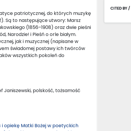
CITED BY /
matyce patriotycznej, do których muzykę
. Są to następujące utwory: Marsz
kowskiego (1856–1908) oraz dwie pieśni
, Narodzie! i Pieśń o orle białym.
nej, jak i muzycznej (napisane w
ectwem świadomej postawy ich twórców
laków wszystkich pokoleń do
f Janiszewski, polskość, tożsamość
 opiekę Matki Bożej w poetyckich