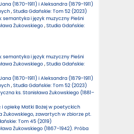
Jana (1870–1911) i Aleksandra (1879–1911)
jnych
,
Studia Gdańskie: Tom 52 (2023)
 semantyka i język muzyczny Pieśni
ysława Żukowskiego
,
Studia Gdańskie:
 semantyka i język muzyczny Pieśni
ysława Żukowskiego
,
Studia Gdańskie:
Jana (1870–1911) i Aleksandra (1879–1911)
jnych
,
Studia Gdańskie: Tom 52 (2023)
zna ks. Stanisława Żukowskiego (1881–
 opiekę Matki Bożej w poetyckich
 Żukowskiego, zawartych w zbiorze pt.
dańskie: Tom 45 (2019)
ława Żukowskiego (1867–1942). Próba