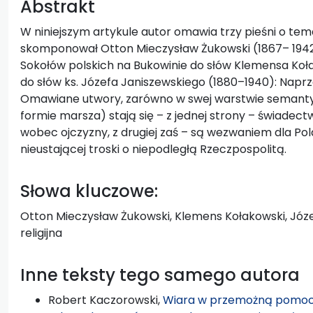
Abstrakt
W niniejszym artykule autor omawia trzy pieśni o te
skomponował Otton Mieczysław Żukowski (1867– 1942)
Sokołów polskich na Bukowinie do słów Klemensa Koła
do słów ks. Józefa Janiszewskiego (1880–1940): Naprzód
Omawiane utwory, zarówno w swej warstwie semantycz
formie marsza) stają się – z jednej strony – świad
wobec ojczyzny, z drugiej zaś – są wezwaniem dla Po
nieustającej troski o niepodległą Rzeczpospolitą.
Słowa kluczowe:
Otton Mieczysław Żukowski, Klemens Kołakowski, Józe
religijna
Inne teksty tego samego autora
Robert Kaczorowski,
Wiara w przemożną pomoc i