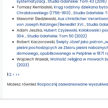
systematyzacji
,
Studia Gdańskie: Tom 43 (2018)
Tomasz Rembalski,
Krąg rodzinny dziekana byto
Chrabkowskiego (1756-1813)
,
Studia Gdańskie: 
Sławomir Śledziewski,
Aus christlicher Verantw
von Joseph Ratzinger/Benedikt XVI.
,
Studia Gda
Adam Jeszka,
Hubert Czyżewski, Kołakowski i po
304.
,
Studia Gdańskie: Tom 50 (2022)
Robert Kaczorowski,
Święty Józef jako patron „w
pieśni pochodzących ze Zbioru pieśni nabożnych 
domowego, opublikowanego w Pelplinie w 1871 
Wojciech Wasiak,
Wolność religijna w mowach ś
(2023)
1
2
>
>>
Możesz również
Rozpocznij zaawansowane wyszukiwa