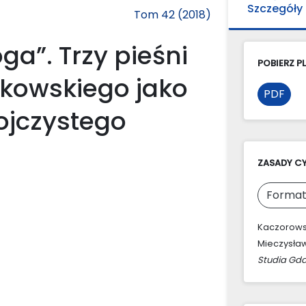
Szczegóły
Tom 42 (2018)
oga”. Trzy pieśni
POBIERZ PL
kowskiego jako
PDF
 ojczystego
ZASADY C
Format
Kaczorowski
Mieczysław
Studia Gda