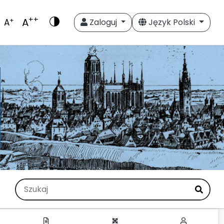
++
A
+
A
Zaloguj
Język Polski