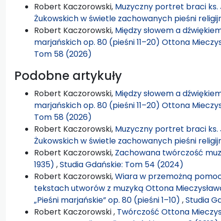
Robert Kaczorowski,
Muzyczny portret braci ks. 
Żukowskich w świetle zachowanych pieśni religi
Robert Kaczorowski,
Między słowem a dźwiękiem:
marjańskich op. 80 (pieśni 11–20) Ottona Miecz
Tom 58 (2026)
Podobne artykuły
Robert Kaczorowski,
Między słowem a dźwiękiem:
marjańskich op. 80 (pieśni 11–20) Ottona Miecz
Tom 58 (2026)
Robert Kaczorowski,
Muzyczny portret braci ks. 
Żukowskich w świetle zachowanych pieśni religi
Robert Kaczorowski,
Zachowana twórczość muzyc
1935)
,
Studia Gdańskie: Tom 54 (2024)
Robert Kaczorowski,
Wiara w przemożną pomoc i
tekstach utworów z muzyką Ottona Mieczysława
„Pieśni marjańskie” op. 80 (pieśni 1–10)
,
Studia G
Robert Kaczorowski ,
Twórczość Ottona Mieczys