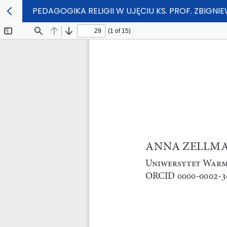
PEDAGOGIKA RELIGII W UJĘCIU KS. PROF. ZBIGNI