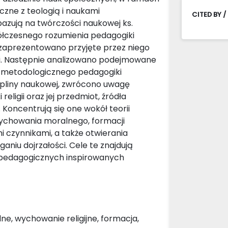
czne z teologią i naukami
CITED BY /
bazują na twórczości naukowej ks.
półczesnego rozumienia pedagogiki
rw zaprezentowano przyjęte przez niego
etyki. Następnie analizowano podejmowane
su metodologicznego pedagogiki
cypliny naukowej, zwrócono uwagę
ligii oraz jej przedmiot, źródła
 Koncentrują się one wokół teorii
, wychowania moralnego, formacji
czynnikami, a także otwierania
niu dojrzałości. Cele te znajdują
i pedagogicznych inspirowanych
ne, wychowanie religijne, formacja,