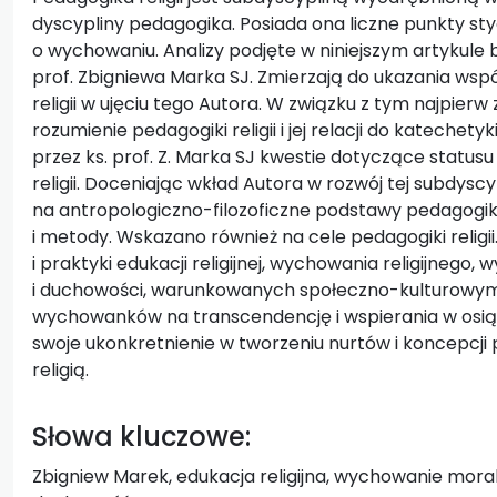
dyscypliny pedagogika. Posiada ona liczne punkty sty
o wychowaniu. Analizy podjęte w niniejszym artykule 
prof. Zbigniewa Marka SJ. Zmierzają do ukazania ws
religii w ujęciu tego Autora. W związku z tym najpie
rozumienie pedagogiki religii i jej relacji do katech
przez ks. prof. Z. Marka SJ kwestie dotyczące statu
religii. Doceniając wkład Autora w rozwój tej subdys
na antropologiczno-filozoficzne podstawy pedagogiki re
i metody. Wskazano również na cele pedagogiki religii.
i praktyki edukacji religijnej, wychowania religijnego
i duchowości, warunkowanych społeczno-kulturowymi 
wychowanków na transcendencję i wspierania w osiąga
swoje ukonkretnienie w tworzeniu nurtów i koncepcj
religią.
Słowa kluczowe:
Zbigniew Marek, edukacja religijna, wychowanie moral