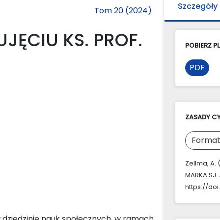
Szczegóły
Tom 20 (2024)
UJĘCIU KS. PROF.
POBIERZ PL
PDF
ZASADY C
Format
Zellma, A.
MARKA SJ.
https://doi
w dziedzinie nauk społecznych, w ramach