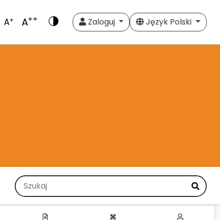
++
A
+
A
Zaloguj
Język Polski