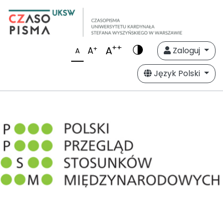
++
A
+
A
Zaloguj
A
Język Polski