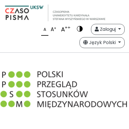
++
A
+
A
Zaloguj
A
Język Polski