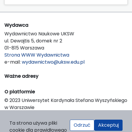
Wydawca
Wydawnictwo Naukowe UKSW
ul. Dewajtis 5, domek nr 2
01-815 Warszawa
Strona WWW Wydawnictwa
e-mail:
wydawnictwo@uksw.edu.pl
Ważne adresy
O platformie
© 2023 Uniwersytet Kardynała Stefana Wyszyńskiego
w Warszawie
Support & Customization by LIBCOM
Platform & Workflow by OJS/PKP
Ta strona używa pliki
Odrzuć
Akceptuj
cookie dla prawidłowego