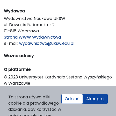
Wydawca
Wydawnictwo Naukowe UKSW
ul. Dewajtis 5, domek nr 2
01-815 Warszawa
Strona WWW Wydawnictwa
e-mail:
wydawnictwo@uksw.edu.pl
Ważne adresy
O platformie
© 2023 Uniwersytet Kardynała Stefana Wyszyńskiego
w Warszawie
Support & Customization by LIBCOM
Platform & Workflow by OJS/PKP
Ta strona używa pliki
Odrzuć
Akceptuj
cookie dla prawidłowego
działania, aby korzystać w
pełni z portalu należy