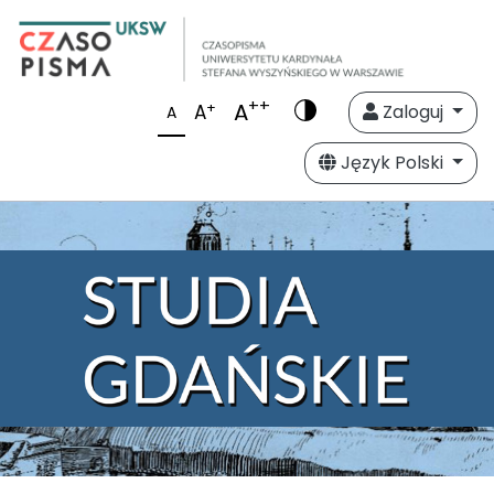
++
A
+
A
Zaloguj
A
Język Polski