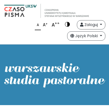
++
A
+
A
Zaloguj
A
Język Polski