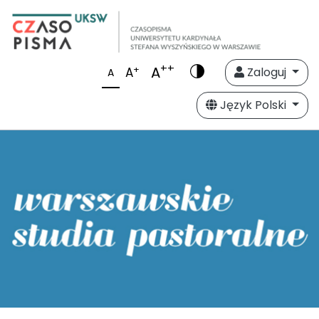
++
A
+
A
Zaloguj
A
Język Polski