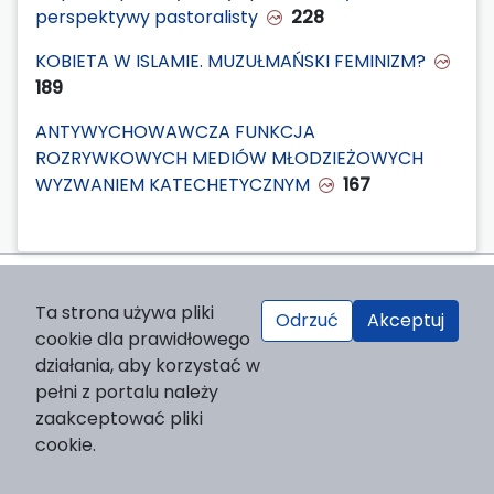
perspektywy pastoralisty
228
KOBIETA W ISLAMIE. MUZUŁMAŃSKI FEMINIZM?
189
ANTYWYCHOWAWCZA FUNKCJA
ROZRYWKOWYCH MEDIÓW MŁODZIEŻOWYCH
WYZWANIEM KATECHETYCZNYM
167
Wydawca
Ta strona używa pliki
Odrzuć
Akceptuj
Wydawnictwo Naukowe UKSW
cookie dla prawidłowego
ul. Dewajtis 5, domek nr 2
działania, aby korzystać w
01-815 Warszawa
pełni z portalu należy
Strona WWW Wydawnictwa
zaakceptować pliki
e-mail:
wydawnictwo@uksw.edu.pl
cookie.
Ważne adresy