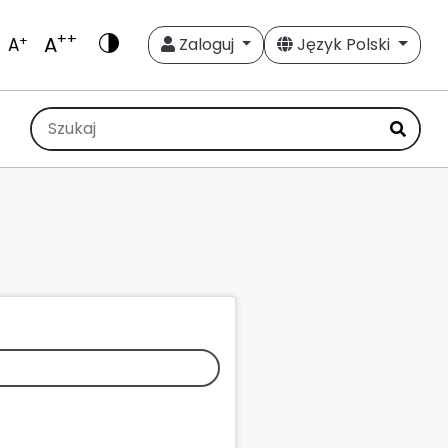
++
A
+
A
Zaloguj
Język Polski