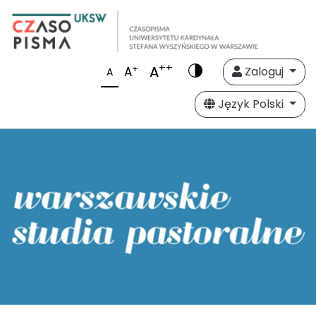
++
A
+
A
Zaloguj
A
Język Polski