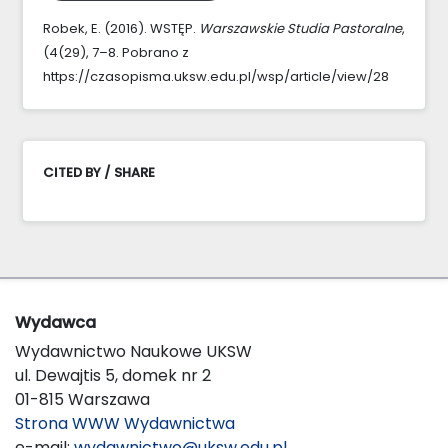
Robek, E. (2016). WSTĘP.
Warszawskie Studia Pastoralne
,
(4(29), 7–8. Pobrano z
https://czasopisma.uksw.edu.pl/wsp/article/view/28
CITED BY / SHARE
Wydawca
Wydawnictwo Naukowe UKSW
ul. Dewajtis 5, domek nr 2
01-815 Warszawa
Strona WWW Wydawnictwa
e-mail:
wydawnictwo@uksw.edu.pl