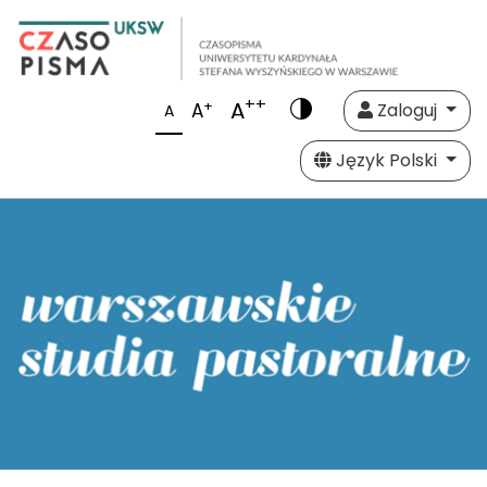
++
A
+
A
Zaloguj
A
Język Polski