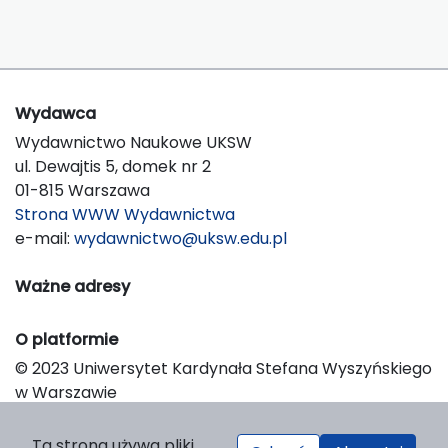
Wydawca
Wydawnictwo Naukowe UKSW
ul. Dewajtis 5, domek nr 2
01-815 Warszawa
Strona WWW Wydawnictwa
e-mail:
wydawnictwo@uksw.edu.pl
Ważne adresy
O platformie
© 2023 Uniwersytet Kardynała Stefana Wyszyńskiego
w Warszawie
Support & Customization by LIBCOM
Platform & Workflow by OJS/PKP
Ta strona używa pliki