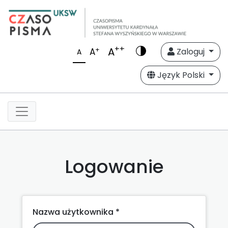
++
A
+
A
Zaloguj
A
Język Polski
Logowanie
Nazwa użytkownika *