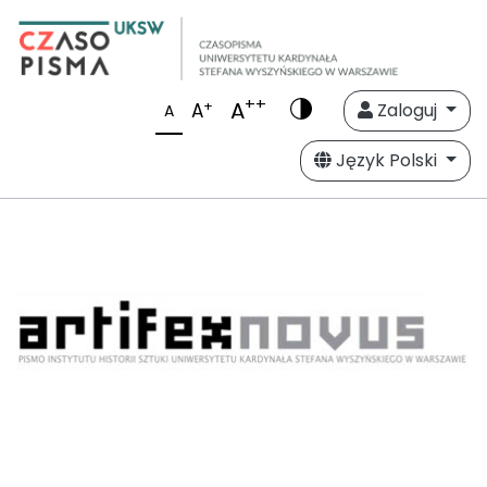
++
A
+
A
Zaloguj
A
Język Polski