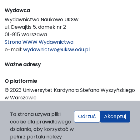
Wydawca
Wydawnictwo Naukowe UKSW
ul. Dewajtis 5, domek nr 2
01-815 Warszawa
Strona WWW Wydawnictwa
e-mail:
wydawnictwo@uksw.edu.pl
Ważne adresy
O platformie
© 2023 Uniwersytet Kardynała Stefana Wyszyńskiego
w Warszawie
Support & Customization by LIBCOM
Platform & Workflow by OJS/PKP
Ta strona używa pliki
Odrzuć
Akceptuj
cookie dla prawidłowego
działania, aby korzystać w
pełni z portalu należy