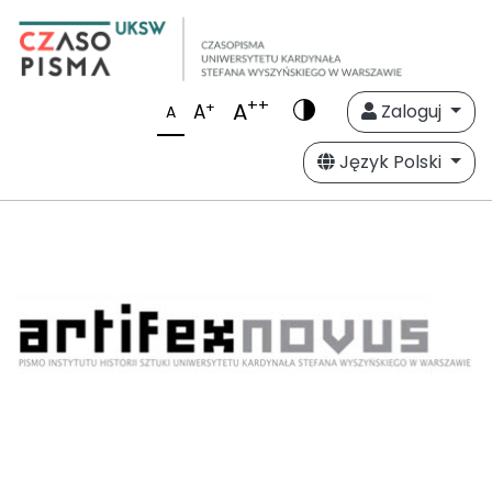
++
A
+
A
Zaloguj
A
Język Polski