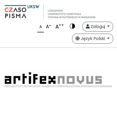
++
A
+
A
Zaloguj
A
Język Polski