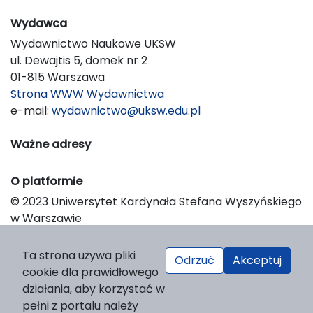
Wydawca
Wydawnictwo Naukowe UKSW
ul. Dewajtis 5, domek nr 2
01-815 Warszawa
Strona WWW Wydawnictwa
e-mail:
wydawnictwo@uksw.edu.pl
Ważne adresy
O platformie
© 2023 Uniwersytet Kardynała Stefana Wyszyńskiego
w Warszawie
Support & Customization by LIBCOM
Platform & Workflow by OJS/PKP
Ta strona używa pliki
Odrzuć
Akceptuj
cookie dla prawidłowego
działania, aby korzystać w
pełni z portalu należy