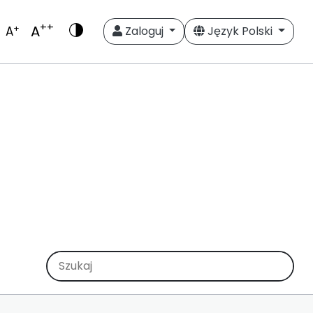
++
A
+
A
Zaloguj
Język Polski