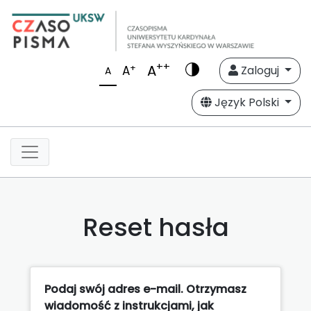
++
A
+
A
Zaloguj
A
Język Polski
Reset hasła
Podaj swój adres e-mail. Otrzymasz
wiadomość z instrukcjami, jak