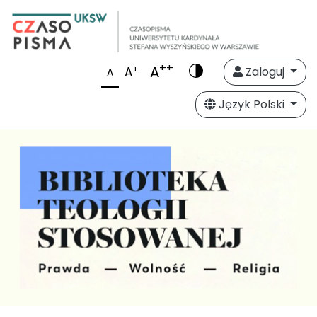
++
A
+
A
Zaloguj
A
Język Polski