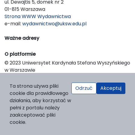
ul. Dewajtis 5, domek nr 2
01-815 Warszawa
Strona WWW Wydawnictwa
e-mail:
wydawnictwo@uksw.edu.pl
Ważne adresy
O platformie
© 2023 Uniwersytet Kardynała Stefana Wyszyńskiego
w Warszawie
Support & Customization by LIBCOM
Platform & Workflow by OJS/PKP
Ta strona używa pliki
Odrzuć
Akceptuj
cookie dla prawidłowego
działania, aby korzystać w
pełni z portalu należy
zaakceptować pliki
cookie.