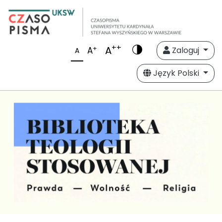
++
A
+
A
Zaloguj
A
Język Polski