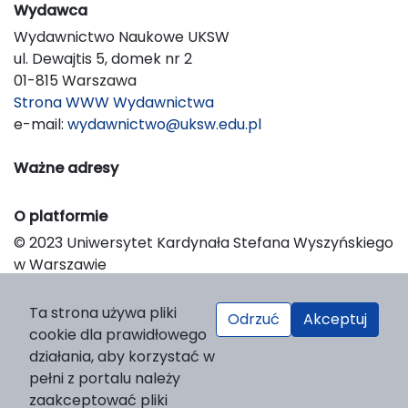
Wydawca
Wydawnictwo Naukowe UKSW
ul. Dewajtis 5, domek nr 2
01-815 Warszawa
Strona WWW Wydawnictwa
e-mail:
wydawnictwo@uksw.edu.pl
Ważne adresy
O platformie
© 2023 Uniwersytet Kardynała Stefana Wyszyńskiego
w Warszawie
Support & Customization by LIBCOM
Platform & Workflow by OJS/PKP
Ta strona używa pliki
Odrzuć
Akceptuj
cookie dla prawidłowego
działania, aby korzystać w
pełni z portalu należy
zaakceptować pliki