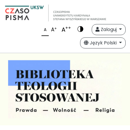
++
A
+
A
Zaloguj
A
Język Polski