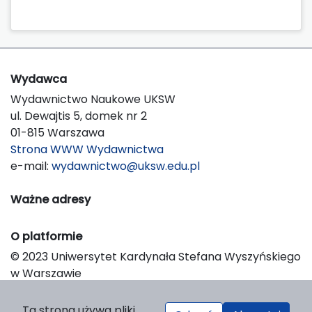
Wydawca
Wydawnictwo Naukowe UKSW
ul. Dewajtis 5, domek nr 2
01-815 Warszawa
Strona WWW Wydawnictwa
e-mail:
wydawnictwo@uksw.edu.pl
Ważne adresy
O platformie
© 2023 Uniwersytet Kardynała Stefana Wyszyńskiego
w Warszawie
Support & Customization by LIBCOM
Platform & Workflow by OJS/PKP
Ta strona używa pliki