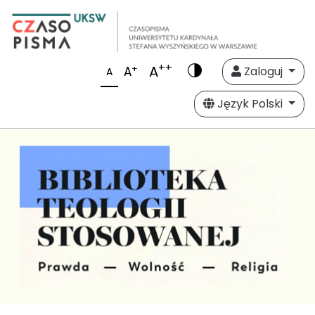
++
A
+
A
Zaloguj
A
Język Polski