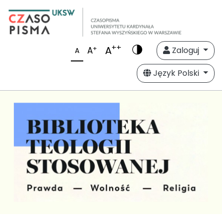
++
A
+
A
Zaloguj
A
Język Polski