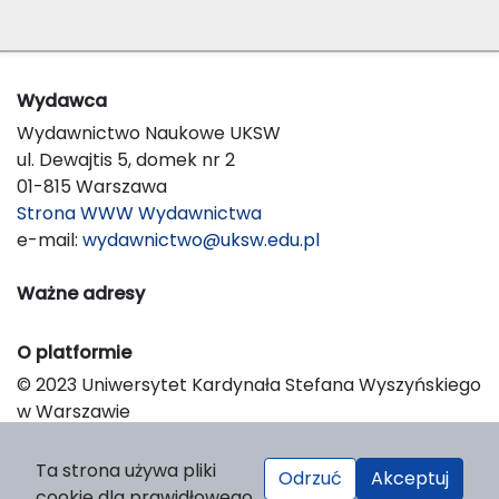
Wydawca
Wydawnictwo Naukowe UKSW
ul. Dewajtis 5, domek nr 2
01-815 Warszawa
Strona WWW Wydawnictwa
e-mail:
wydawnictwo@uksw.edu.pl
Ważne adresy
O platformie
© 2023 Uniwersytet Kardynała Stefana Wyszyńskiego
w Warszawie
Support & Customization by LIBCOM
Platform & Workflow by OJS/PKP
Ta strona używa pliki
Odrzuć
Akceptuj
cookie dla prawidłowego