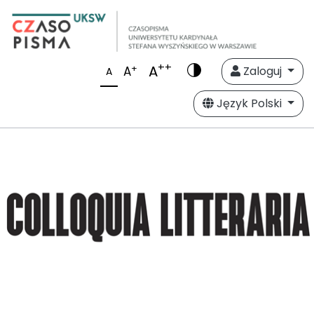
++
A
+
A
Zaloguj
A
Język Polski