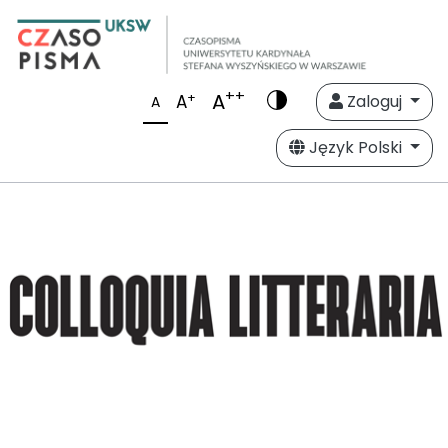
++
A
+
A
Zaloguj
A
Język Polski