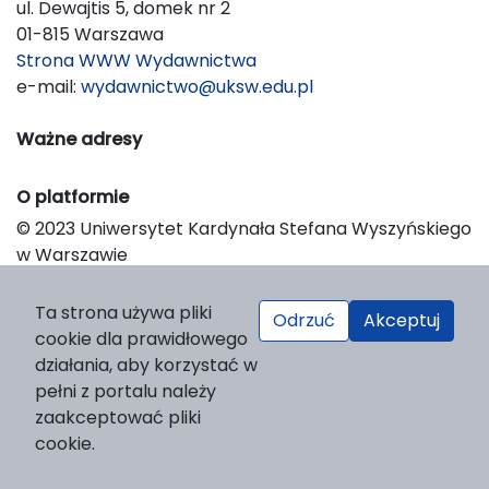
ul. Dewajtis 5, domek nr 2
01-815 Warszawa
Strona WWW Wydawnictwa
e-mail:
wydawnictwo@uksw.edu.pl
Ważne adresy
O platformie
© 2023 Uniwersytet Kardynała Stefana Wyszyńskiego
w Warszawie
Support & Customization by LIBCOM
Platform & Workflow by OJS/PKP
Ta strona używa pliki
Odrzuć
Akceptuj
cookie dla prawidłowego
działania, aby korzystać w
pełni z portalu należy
zaakceptować pliki
cookie.