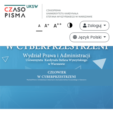
++
A
+
A
Zaloguj
A
Język Polski