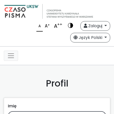
++
A
+
A
Zaloguj
A
Język Polski
Profil
Imię