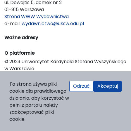
ul. Dewajtis 5, domek nr 2
01-815 Warszawa
Strona WWW Wydawnictwa
e-mail:
wydawnictwo@uksw.edu.pl
Ważne adresy
O platformie
© 2023 Uniwersytet Kardynała Stefana Wyszyńskiego
w Warszawie
Support & Customization by LIBCOM
Platform & Workflow by OJS/PKP
Ta strona używa pliki
Odrzuć
Akceptuj
cookie dla prawidłowego
działania, aby korzystać w
pełni z portalu należy
zaakceptować pliki
cookie.