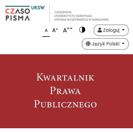
++
A
+
A
Zaloguj
A
Język Polski