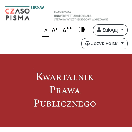
++
A
+
A
Zaloguj
A
Język Polski