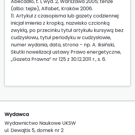
Abecadło, t. I, wyd. 2, Warszawa 2005; tenże
(albo: tejże), Alfabet, Kraków 2006.
11. Artykuł z czasopisma lub gazety codziennej:
inicjał imienia z kropką, nazwisko czcionką
zwykłą, po przecinku tytuł artykułu kursywą bez
cudzysłowu, tytuł periodyku w cudzysłowie,
numer wydania, data, strona – np. A. Iksiński,
Skutki nowelizacji ustawy Prawo energetyczne,
„Gazeta Prawna” nr 125 z 30.12.2011 r., s. 6.
Wydawca
Wydawnictwo Naukowe UKSW
ul. Dewajtis 5, domek nr 2