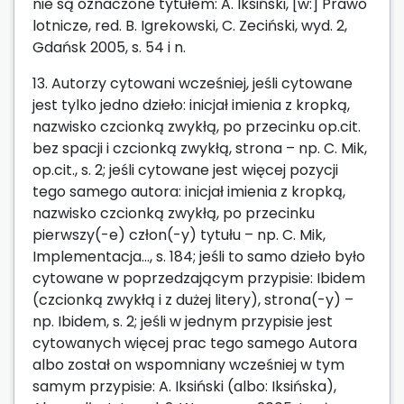
nie są oznaczone tytułem: A. Iksiński, [w:] Prawo
lotnicze, red. B. Igrekowski, C. Zeciński, wyd. 2,
Gdańsk 2005, s. 54 i n.
13. Autorzy cytowani wcześniej, jeśli cytowane
jest tylko jedno dzieło: inicjał imienia z kropką,
nazwisko czcionką zwykłą, po przecinku op.cit.
bez spacji i czcionką zwykłą, strona – np. C. Mik,
op.cit., s. 2; jeśli cytowane jest więcej pozycji
tego samego autora: inicjał imienia z kropką,
nazwisko czcionką zwykłą, po przecinku
pierwszy(-e) człon(-y) tytułu – np. C. Mik,
Implementacja…, s. 184; jeśli to samo dzieło było
cytowane w poprzedzającym przypisie: Ibidem
(czcionką zwykłą i z dużej litery), strona(-y) –
np. Ibidem, s. 2; jeśli w jednym przypisie jest
cytowanych więcej prac tego samego Autora
albo został on wspomniany wcześniej w tym
samym przypisie: A. Iksiński (albo: Iksińska),