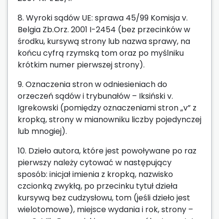
8. Wyroki sądów UE: sprawa 45/99 Komisja v.
Belgia Zb.Orz. 2001 I-2454 (bez przecinków w
środku, kursywą strony lub nazwa sprawy, na
końcu cyfrą rzymską tom oraz po myślniku
krótkim numer pierwszej strony).
9. Oznaczenia stron w odniesieniach do
orzeczeń sądów i trybunałów – Iksiński v.
Igrekowski (pomiędzy oznaczeniami stron „v” z
kropką, strony w mianowniku liczby pojedynczej
lub mnogiej).
10. Dzieło autora, które jest powoływane po raz
pierwszy należy cytować w następujący
sposób: inicjał imienia z kropką, nazwisko
czcionką zwykłą, po przecinku tytuł dzieła
kursywą bez cudzysłowu, tom (jeśli dzieło jest
wielotomowe), miejsce wydania i rok, strony –