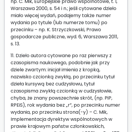
np. C. Mik, Europejskie prawo wspólnotowe, t. I,
Warszawa 2000, s. 54 i n.; jeśli cytowane dzieło
miało więcej wydań, podajemy także numer
wydania po tytule (lub numerze tomu) po
przecinku – np. K. Strzyczkowski, Prawo
gospodarcze publiczne, wyd. 6, Warszawa 2011,
s. 13.
11. Dzieło autora cytowane po raz pierwszy z
czasopisma naukowego, podobnie jak przy
dziele zwartym: inicjał imienia z kropką,
nazwisko czcionką zwykłą, po przecinku tytuł
dzieła kursywą bez cudzysłowu, tytuł
czasopisma zwykłą czcionką w cudzysłowie,
chyba, że znany powszechnie skrót, (np. PiP,
RPEiS), rok wydania bez „r”, po przecinku numer
wydania, po przecinku strona(-y) – C. Mik,
Implementacja dyrektyw wspólnotowych w
prawie krajowym państw członkowskich,