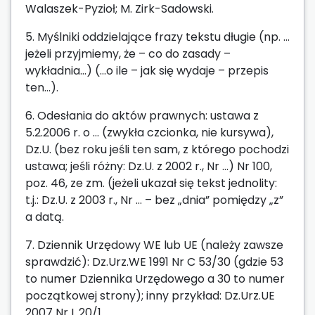
Walaszek-Pyzioł; M. Zirk-Sadowski.
5. Myślniki oddzielające frazy tekstu długie (np. …
jeżeli przyjmiemy, że – co do zasady –
wykładnia…) (…o ile – jak się wydaje – przepis
ten…).
6. Odesłania do aktów prawnych: ustawa z
5.2.2006 r. o … (zwykła czcionka, nie kursywa),
Dz.U. (bez roku jeśli ten sam, z którego pochodzi
ustawa; jeśli różny: Dz.U. z 2002 r., Nr …) Nr 100,
poz. 46, ze zm. (jeżeli ukazał się tekst jednolity:
t.j.: Dz.U. z 2003 r., Nr … – bez „dnia” pomiędzy „z”
a datą.
7. Dziennik Urzędowy WE lub UE (należy zawsze
sprawdzić): Dz.Urz.WE 1991 Nr C 53/30 (gdzie 53
to numer Dziennika Urzędowego a 30 to numer
początkowej strony); inny przykład: Dz.Urz.UE
2007 Nr L 20/1.