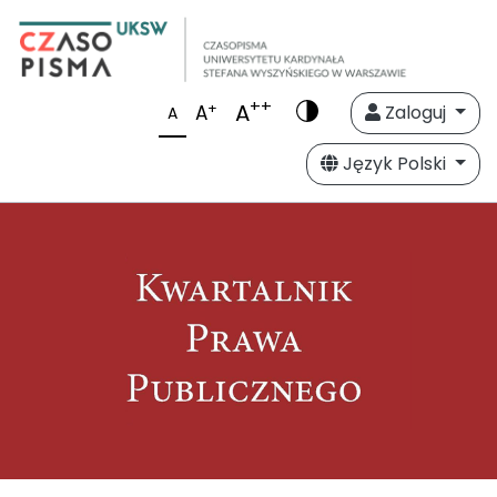
++
A
+
A
Zaloguj
A
Język Polski