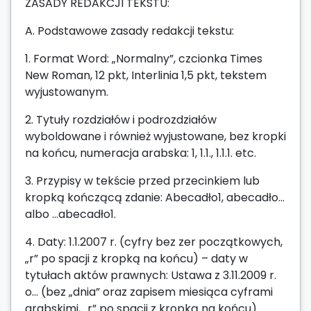
ZASADY REDAKCJI TEKSTU:
A. Podstawowe zasady redakcji tekstu:
1. Format Word: „Normalny”, czcionka Times
New Roman, 12 pkt, Interlinia 1,5 pkt, tekstem
wyjustowanym.
2. Tytuły rozdziałów i podrozdziałów
wyboldowane i również wyjustowane, bez kropki
na końcu, numeracja arabska: 1, 1.1., 1.1.1. etc.
3. Przypisy w tekście przed przecinkiem lub
kropką kończącą zdanie: Abecadło1, abecadło…
albo …abecadło1.
4. Daty: 1.1.2007 r. (cyfry bez zer początkowych,
„r” po spacji z kropką na końcu) – daty w
tytułach aktów prawnych: Ustawa z 3.11.2009 r.
o… (bez „dnia” oraz zapisem miesiąca cyframi
arabskimi, „r” po spacji z kropką na końcu).