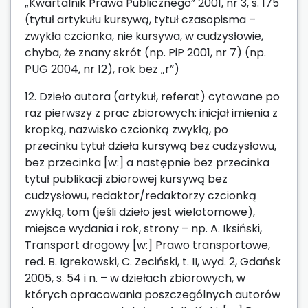
„Kwartalnik Prawa Publicznego” 2001, nr 3, s. 175
(tytuł artykułu kursywą, tytuł czasopisma –
zwykła czcionka, nie kursywa, w cudzysłowie,
chyba, że znany skrót (np. PiP 2001, nr 7) (np.
PUG 2004, nr 12), rok bez „r”)
12. Dzieło autora (artykuł, referat) cytowane po
raz pierwszy z prac zbiorowych: inicjał imienia z
kropką, nazwisko czcionką zwykłą, po
przecinku tytuł dzieła kursywą bez cudzysłowu,
bez przecinka [w:] a następnie bez przecinka
tytuł publikacji zbiorowej kursywą bez
cudzysłowu, redaktor/redaktorzy czcionką
zwykłą, tom (jeśli dzieło jest wielotomowe),
miejsce wydania i rok, strony – np. A. Iksiński,
Transport drogowy [w:] Prawo transportowe,
red. B. Igrekowski, C. Zeciński, t. II, wyd. 2, Gdańsk
2005, s. 54 i n. – w dziełach zbiorowych, w
których opracowania poszczególnych autorów