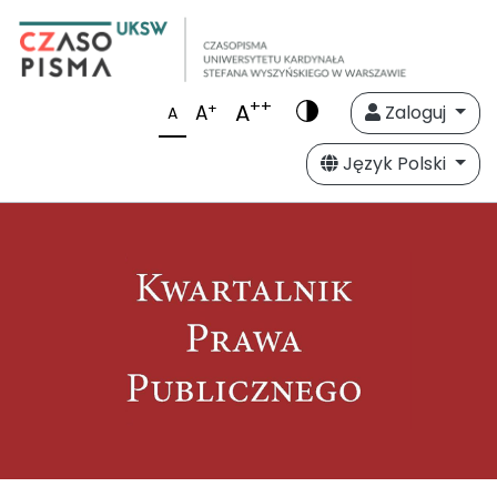
++
A
+
A
Zaloguj
A
Język Polski