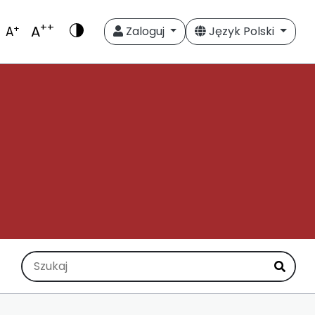
++
A
+
A
Zaloguj
Język Polski