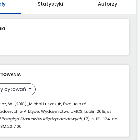
óły
Statystyki
Autorzy
IKI
YTOWANIA
y cytowań
cz, W. (2018) „Michał Łuszczuk, Ewolucja ról
dowych w Arktyce, Wydawnictwo UMCS, Lublin 2015, ss.
ki Przegląd Stosunków Międzynarodowych
, (7), s. 121–124. doi:
PSM.2017.06.