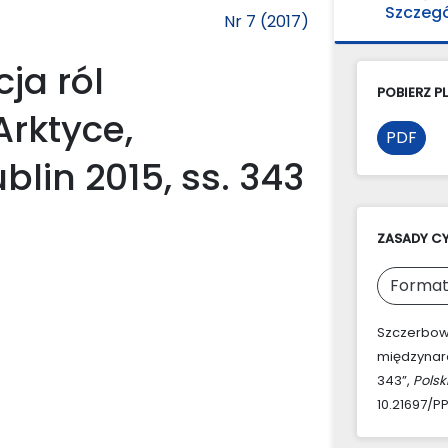
Szczeg
Nr 7 (2017)
ja ról
POBIERZ PL
rktyce,
PDF
in 2015, ss. 343
ZASADY C
Format
Szczerbowi
międzynaro
343”,
Pols
10.21697/P