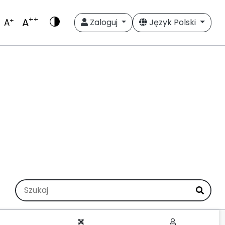
++
A
+
A
Zaloguj
Język Polski