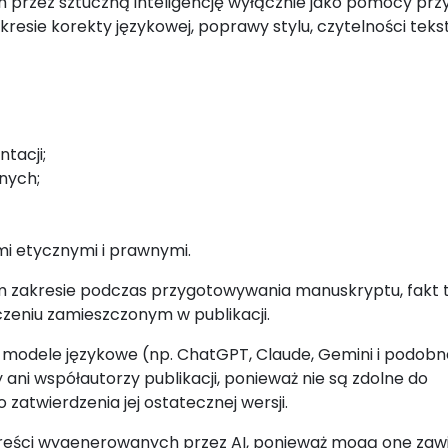
przez sztuczną inteligencję wyłącznie jako pomocy prz
sie korekty językowej, poprawy stylu, czytelności tekst
tacji;
nych;
i etycznymi i prawnymi.
nym zakresie podczas przygotowywania manuskryptu, fakt 
zeniu zamieszczonym w publikacji.
e modele językowe (np. ChatGPT, Claude, Gemini i podobn
ani współautorzy publikacji, ponieważ nie są zdolne do
zatwierdzenia jej ostatecznej wersji.
 treści wygenerowanych przez AI, ponieważ mogą one zaw