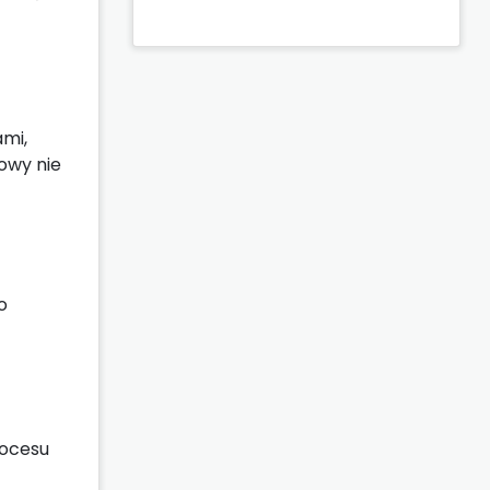
ami,
owy nie
o
rocesu