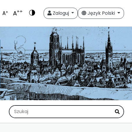
++
A
+
A
Zaloguj
Język Polski