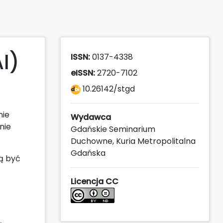
AI)
ISSN:
0137-4338
eISSN:
2720-7102
10.26142/stgd
nie
Wydawca
nie
Gdańskie Seminarium
Duchowne, Kuria Metropolitalna
Gdańska
gą być
Licencja CC