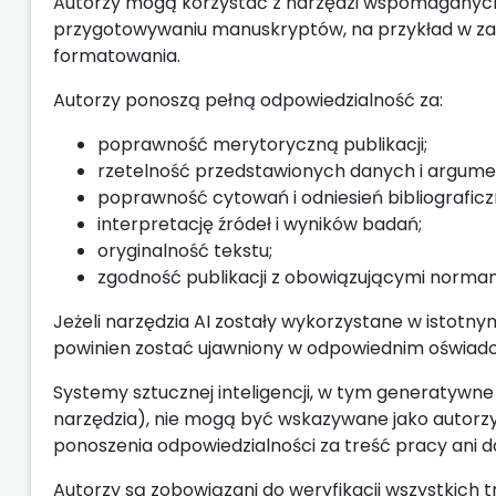
Autorzy mogą korzystać z narzędzi wspomaganych 
przygotowywaniu manuskryptów, na przykład w zakre
formatowania.
Autorzy ponoszą pełną odpowiedzialność za:
poprawność merytoryczną publikacji;
rzetelność przedstawionych danych i argumen
poprawność cytowań i odniesień bibliograficz
interpretację źródeł i wyników badań;
oryginalność tekstu;
zgodność publikacji z obowiązującymi normam
Jeżeli narzędzia AI zostały wykorzystane w istot
powinien zostać ujawniony w odpowiednim oświadc
Systemy sztucznej inteligencji, w tym generatywn
narzędzia), nie mogą być wskazywane jako autorzy 
ponoszenia odpowiedzialności za treść pracy ani do 
Autorzy są zobowiązani do weryfikacji wszystkich