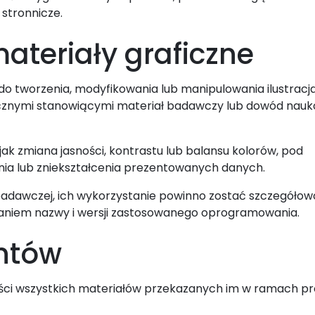
 stronnicze.
materiały graficzne
 do tworzenia, modyfikowania lub manipulowania ilustracj
ficznymi stanowiącymi materiał badawczy lub dowód nauk
jak zmiana jasności, kontrastu lub balansu kolorów, pod
ia lub zniekształcenia prezentowanych danych.
 badawczej, ich wykorzystanie powinno zostać szczegółow
odaniem nazwy i wersji zastosowanego oprogramowania.
ntów
ści wszystkich materiałów przekazanych im w ramach p