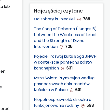
y
u lub
Najczęściej czytane
Od soboty ku niedzieli
788
The Song of Deborah (Judges 5)
between the Weakness of Israel
and the Strength of Divine
Intervention
725
Pojęcie i rozwój kultu Boga JHWH
w kontekście panteonu bóstw
kananejskich
631
ten
Msza Święta Prymicyjna według
posoborowych dokumentów
e
Kościoła w Polsce
601
Niepełnosprawność dziecka a
funkcjonowanie rodziny
593
ierać