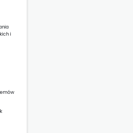
ania
ich i
stemów
k