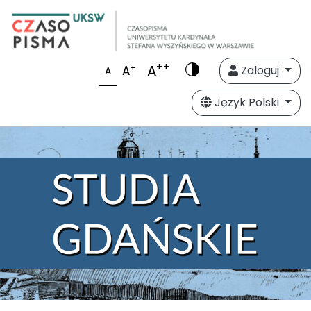
++
A
+
A
Zaloguj
A
Język Polski