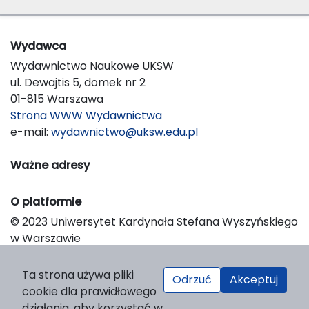
Wydawca
Wydawnictwo Naukowe UKSW
ul. Dewajtis 5, domek nr 2
01-815 Warszawa
Strona WWW Wydawnictwa
e-mail:
wydawnictwo@uksw.edu.pl
Ważne adresy
O platformie
© 2023 Uniwersytet Kardynała Stefana Wyszyńskiego
w Warszawie
Support & Customization by LIBCOM
Platform & Workflow by OJS/PKP
Ta strona używa pliki
Odrzuć
Akceptuj
cookie dla prawidłowego
działania, aby korzystać w