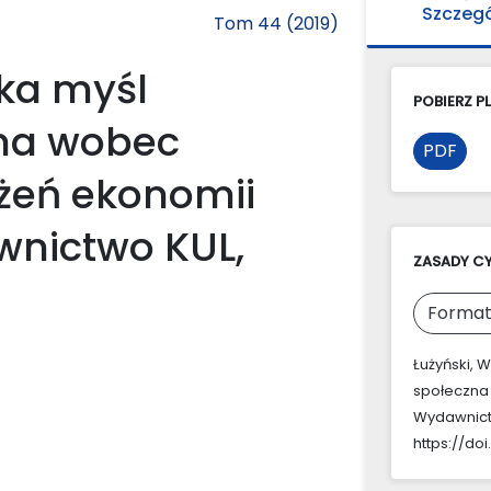
Szczeg
Tom 44 (2019)
ka myśl
POBIERZ PL
na wobec
PDF
żeń ekonomii
wnictwo KUL,
ZASADY C
Format
Łużyński, 
społeczna
Wydawnictwo
https://do