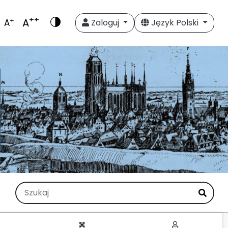
++
A
+
A
Zaloguj
Język Polski