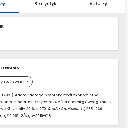
óły
Statystyki
Autorzy
IKI
YTOWANIA
y cytowań
W. (2019). Adam Zadroga, Katolicka myśl ekonomiczno-
 wobec fundamentalnych założeń ekonomii głównego nurtu,
 KUL, Lublin 2018, s. 279.
Studia Gdańskie
,
44
, 265–266.
i.org/10.26142/stgd-2019-018