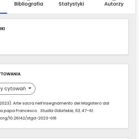
Bibliografia
Statystyki
Autorzy
IKI
YTOWANIA
y cytowań
 (2023). Arte sacra nell’insegnamento del Magistero dal
I a papa Francesco .
Studia Gdańskie
,
53
, 47–61.
i.org/10.26142/stgd-2023-016