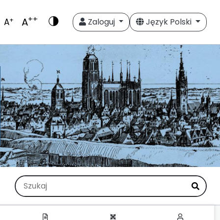
++
A
+
A
Zaloguj
Język Polski