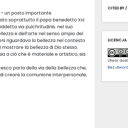
CITED BY /
ii – un posto importante
tato soprattutto il papa benedetto Xvi
ddetta via pulchritudinis. nel suo
llezza e dell’arte nel senso ampio del
oni riguardava la bellezza nel contesto
LICENCJA
di mostrare la bellezza di Dio stesso.
sia a ciò che è materiale e artistico, sia
Utwór dostę
esco parla della via della bellezza che,
Bez utwor
 di creare la comunione interpersonale,