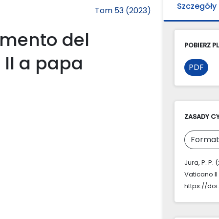
Szczegóły
Tom 53 (2023)
amento del
POBIERZ PL
 II a papa
PDF
ZASADY C
Format
Jura, P. P.
Vaticano I
https://do