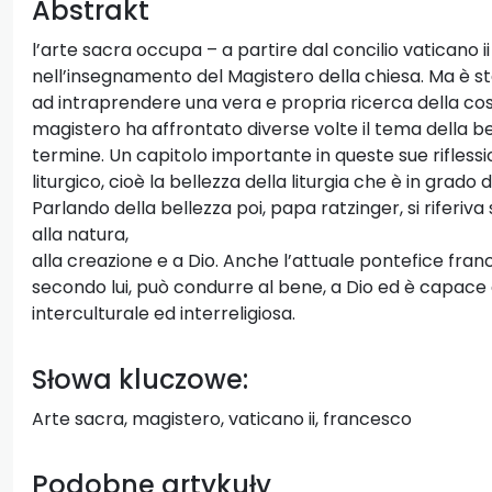
Abstrakt
l’arte sacra occupa – a partire dal concilio vaticano 
nell’insegnamento del Magistero della chiesa. Ma è s
ad intraprendere una vera e propria ricerca della cosi
magistero ha affrontato diverse volte il tema della be
termine. Un capitolo importante in queste sue riflessi
liturgico, cioè la bellezza della liturgia che è in grado 
Parlando della bellezza poi, papa ratzinger, si riferiva 
alla natura,
alla creazione e a Dio. Anche l’attuale pontefice franc
secondo lui, può condurre al bene, a Dio ed è capace
interculturale ed interreligiosa.
Słowa kluczowe:
Arte sacra, magistero, vaticano ii, francesco
Podobne artykuły