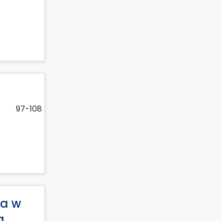
97-108
ia w
a