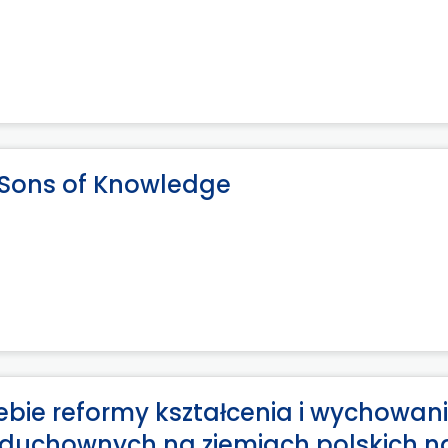
Sons of Knowledge
rzebie reformy kształcenia i wychowan
 duchownych na ziemiach polskich n