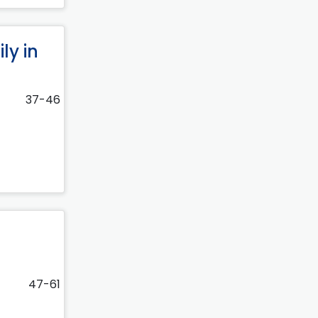
ly in
37-46
47-61