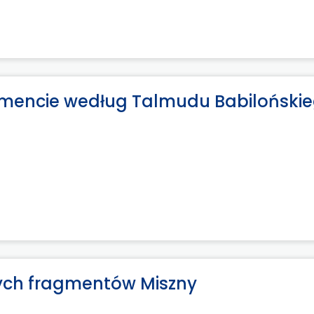
amencie według Talmudu Babiloński
nych fragmentów Miszny