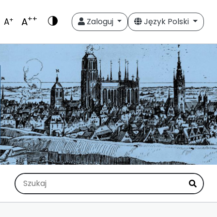
++
A
+
A
Zaloguj
Język Polski