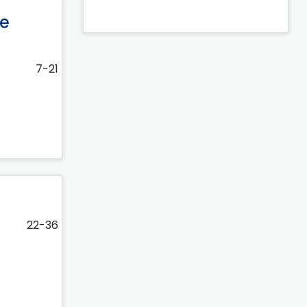
le
7-21
22-36