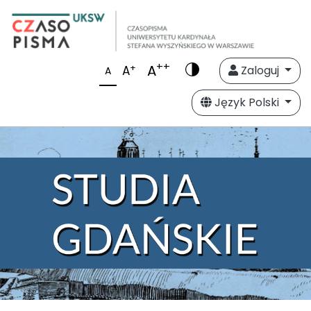
++
A
+
A
Zaloguj
A
Język Polski