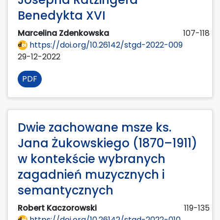
Benedykta XVI
Marcelina Zdenkowska
107-118
https://doi.org/10.26142/stgd-2022-009
29-12-2022
PDF
Dwie zachowane msze ks.
Jana Żukowskiego (1870–1911)
w kontekście wybranych
zagadnień muzycznych i
semantycznych
Robert Kaczorowski
119-135
https://doi.org/10.26142/stgd-2022-010