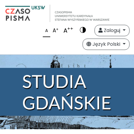
++
A
+
A
Zaloguj
A
Język Polski