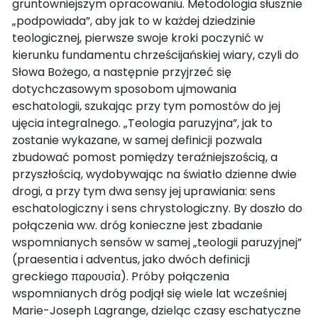
gruntowniejszym opracowaniu. Metodologia słusznie
„podpowiada”, aby jak to w każdej dziedzinie
teologicznej, pierwsze swoje kroki poczynić w
kierunku fundamentu chrześcijańskiej wiary, czyli do
Słowa Bożego, a następnie przyjrzeć się
dotychczasowym sposobom ujmowania
eschatologii, szukając przy tym pomostów do jej
ujęcia integralnego. „Teologia paruzyjna”, jak to
zostanie wykazane, w samej definicji pozwala
zbudować pomost pomiędzy teraźniejszością, a
przyszłością, wydobywając na światło dzienne dwie
drogi, a przy tym dwa sensy jej uprawiania: sens
eschatologiczny i sens chrystologiczny. By doszło do
połączenia ww. dróg konieczne jest zbadanie
wspomnianych sensów w samej „teologii paruzyjnej”
(praesentia i adventus, jako dwóch definicji
greckiego παρουσία). Próby połączenia
wspomnianych dróg podjął się wiele lat wcześniej
Marie-Joseph Lagrange, dzieląc czasy eschatyczne