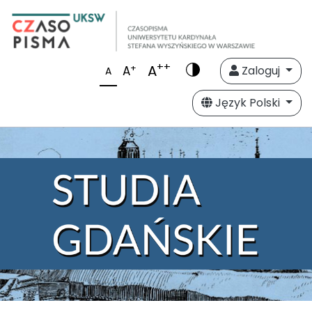
++
A
+
A
Zaloguj
A
Język Polski