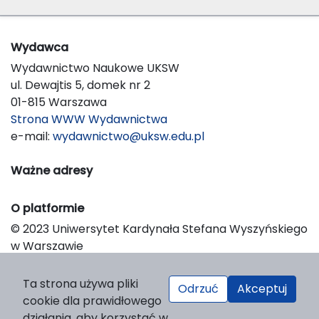
Wydawca
Wydawnictwo Naukowe UKSW
ul. Dewajtis 5, domek nr 2
01-815 Warszawa
Strona WWW Wydawnictwa
e-mail:
wydawnictwo@uksw.edu.pl
Ważne adresy
O platformie
© 2023 Uniwersytet Kardynała Stefana Wyszyńskiego
w Warszawie
Support & Customization by LIBCOM
Platform & Workflow by OJS/PKP
Ta strona używa pliki
Odrzuć
Akceptuj
cookie dla prawidłowego
działania, aby korzystać w