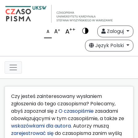
++
A
+
A
Zaloguj
A
Język Polski
Czy jesteś zainteresowany wysłaniem
zgłoszenia do tego czasopisma? Polecamy,
abyś zapoznał się z
O czasopiśmie
zasadami
obowiązującymi w tym czasopiśmie, a także ze
wskazówkami dla autora
. Autorzy muszą
zarejestrować się
do czasopisma zanim wyślą