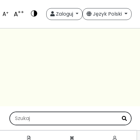
++
A
+
A
Zaloguj
Język Polski