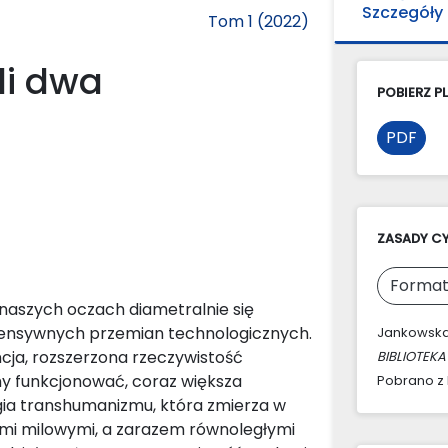
Szczegóły
Tom 1 (2022)
li dwa
POBIERZ PL
PDF
ZASADY C
Format
a naszych oczach diametralnie się
ntensywnych przemian technologicznych.
Jankowska,
ncja, rozszerzona rzeczywistość
BIBLIOTEKA
y funkcjonować, coraz większa
Pobrano z 
logia transhumanizmu, która zmierza w
ami milowymi, a zarazem równoległymi