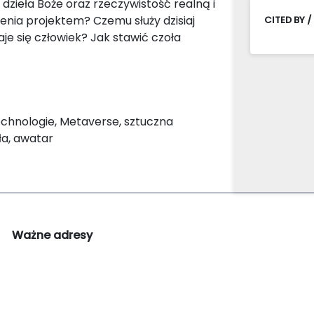
zieła Boże oraz rzeczywistość realną i
ienia projektem? Czemu służy dzisiaj
CITED BY /
je się człowiek? Jak stawić czoła
echnologie, Metaverse, sztuczna
ła, awatar
Ważne adresy