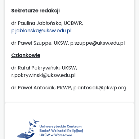
Sekretarze redakcji
dr Paulina Jabłońska, UCBWR,
p.jablonska@uksw.edu.pl
dr Paweł Szuppe, UKSW, p.szuppe@uksw.edu.pl
Członkowie
dr Rafał Pokrywiński, UKSW,
r.pokrywinski@uksw.edu.pl
dr Paweł Antosiak, PKWP, p.antosiak@pkwp.org