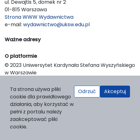
ul. Dewajtis 5, domek nr 2
01-815 Warszawa
Strona WWW Wydawnictwa
e-mail:
wydawnictwo@uksw.edu.pl
Ważne adresy
O platformie
© 2023 Uniwersytet Kardynała Stefana Wyszyńskiego
w Warszawie
Support & Customization by LIBCOM
Platform & Workflow by OJS/PKP
Ta strona używa pliki
Odrzuć
Akceptuj
cookie dla prawidłowego
działania, aby korzystać w
pełni z portalu należy
zaakceptować pliki
cookie.