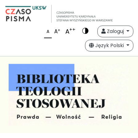
++
A
+
A
Zaloguj
A
Język Polski