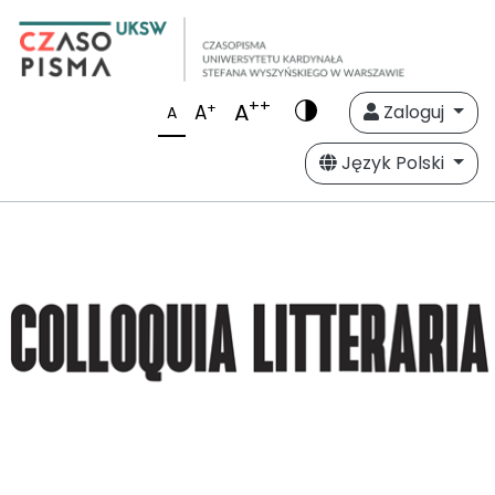
++
A
+
A
Zaloguj
A
Język Polski