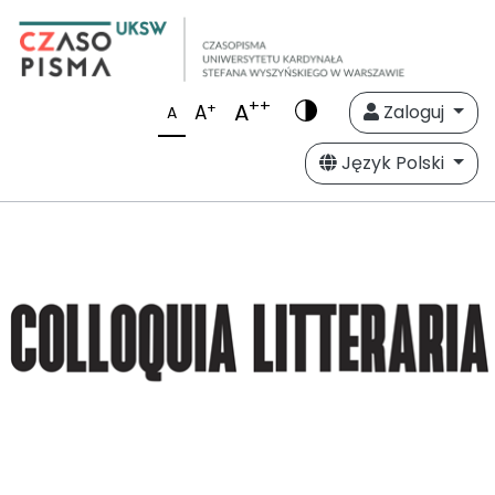
++
A
+
A
Zaloguj
A
Język Polski