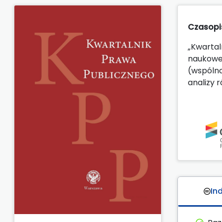
Czasopi
„Kwartal
naukowej
(wspólno
analizy 
In