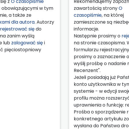
się z
O czasopiśmie
Rekomendujemy zapozna
 obowiązującymi w tym
zawartością strony
O
ie, a także ze
czasopiśmie
, na której
ami dla autora
. Autorzy
zamieszczone są niezb
rejestrować się
do
informacje.
ma zanim wyślą
Następnie prosimy o
rej
e lub
zalogować się
i
na stronie czasopisma. 
ć pięciostopniowy
formularzu rejestracyj
prosimy o zaznaczenie op
wyślij prośbę o nadanie ro
Recenzent".
Jeżeli posiadają już Pań
konto użytkownika w ty
systemie - w edycji swo
profilu można rozszerzy
uprawnienia o funkcję: r
Prośba o sporządzenie r
konkretnego artykułu zo
wysłana do Państwa dr