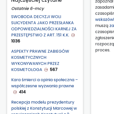
zapoznał 
zasadami
Ostatnie 6-mcy
czasopiśm
SWOBODA DECYZJI WOLI
wskazówk
SUICYDENTA JAKO PRZESŁANKA
muszą
za
ODPOWIEDZIALNOŚCI KARNEJ ZA
czasopis
PRZESTĘPSTWO Z ART. 151 K.K.
zgłoszeni
1036
rozpoczą
proces.
ASPEKTY PRAWNE ZABIEGÓW
KOSMETYCZNYCH
WYKONYWANYCH PRZEZ
KOSMETOLOGA
567
Kara śmierci a opinia społeczna –
współczesne wyzwania prawne
414
Recepcja modelu prezydentury
polskiej z Konstytucji Marcowej w