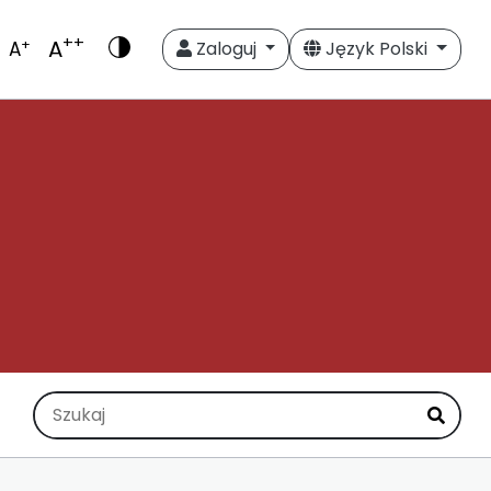
++
A
+
A
Zaloguj
Język Polski