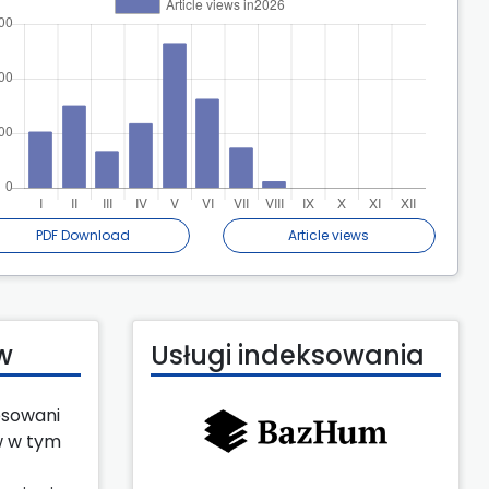
PDF Download
Article views
w
Usługi indeksowania
esowani
w w tym