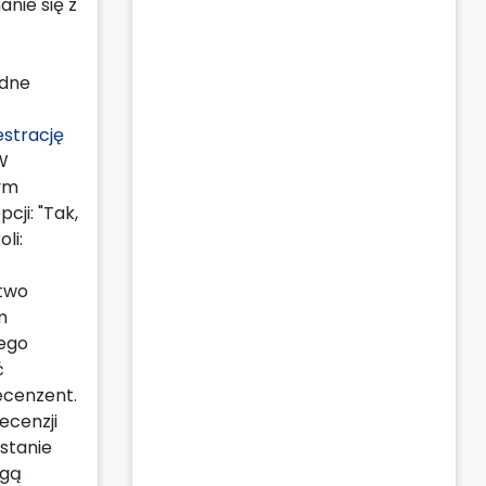
nie się z
ędne
estrację
W
nym
cji: "Tak,
li:
stwo
m
jego
ć
ecenzent.
ecenzji
stanie
ogą