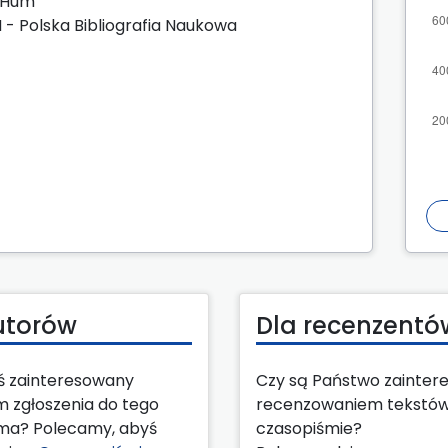
zHum
 - Polska Bibliografia Naukowa
utorów
Dla recenzentó
eś zainteresowany
Czy są Państwo zainter
m zgłoszenia do tego
recenzowaniem tekstó
ma? Polecamy, abyś
czasopiśmie?