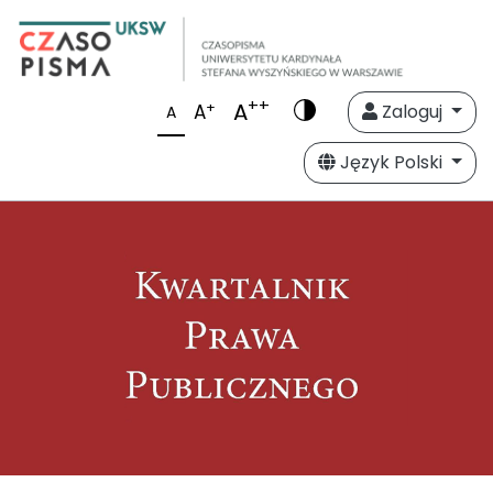
++
A
+
A
Zaloguj
A
Język Polski